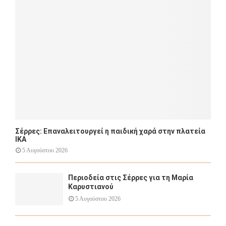
R
:
C
H
Σέρρες: Επαναλειτουργεί η παιδική χαρά στην πλατεία
ΙΚΑ
5 Αυγούστου 2026
Περιοδεία στις Σέρρες για τη Μαρία
Καρυστιανού
5 Αυγούστου 2026