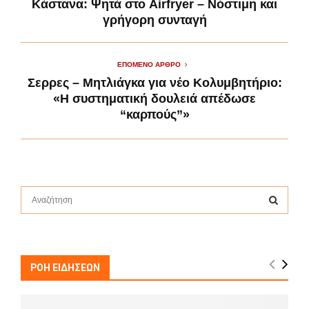
Κάστανα: Ψητά στο Airfryer – Νόστιμη και
γρήγορη συνταγή
ΕΠΌΜΕΝΟ ΆΡΘΡΟ
Σερρες – Μητλιάγκα για νέο Κολυμβητήριο:
«Η συστηματική δουλειά απέδωσε
“καρπούς”»
S
e
a
S
r
c
E
h
ΡΟΗ ΕΙΔΗΣΕΩΝ
f
A
o
r