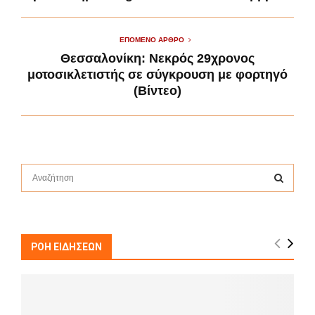
ΕΠΌΜΕΝΟ ΆΡΘΡΟ
Θεσσαλονίκη: Νεκρός 29χρονος
μοτοσικλετιστής σε σύγκρουση με φορτηγό
(Βίντεο)
S
e
a
S
r
c
E
h
ΡΟΗ ΕΙΔΗΣΕΩΝ
f
A
o
r
R
: