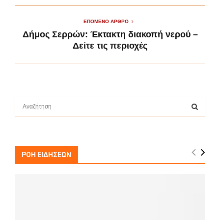
ΕΠΌΜΕΝΟ ΆΡΘΡΟ
Δήμος Σερρών: Έκτακτη διακοπή νερού –
Δείτε τις περιοχές
S
e
a
S
r
c
E
h
ΡΟΗ ΕΙΔΗΣΕΩΝ
f
A
o
r
R
:
C