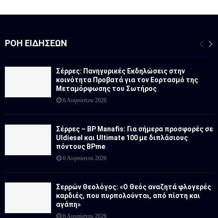
ΡΟΉ ΕΙΔΉΣΕΩΝ
Σέρρες: Πανηγυρικές Εκδηλώσεις στην
κοινότητα Προβατά για τον Εορτασμό της
Μεταμόρφωσης του Σωτήρος
6 Αυγούστου 2026
Σέρρες – BP Manafis: Για σήμερα προσφορές σε
Uldiesel και Ultimate 100 με διπλάσιους
πόντους BPme
6 Αυγούστου 2026
Σερρών Θεολόγος: «Ο Θεός αναζητά φλογερές
καρδιές, που πυρπολούνται, από πίστη και
αγάπη»
6 Αυγούστου 2026