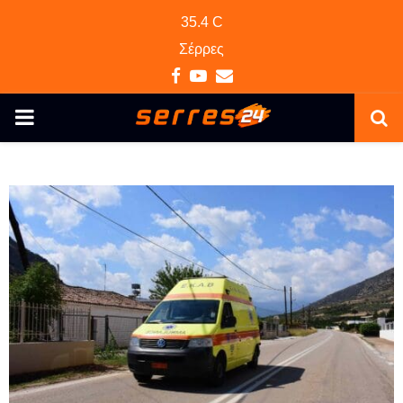
35.4
C
Σέρρες
Facebook
Youtube
Email
PRIMARY
MENU