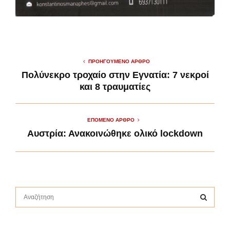
ΠΡΟΗΓΟΎΜΕΝΟ ΆΡΘΡΟ
Πολύνεκρο τροχαίο στην Εγνατία: 7 νεκροί
και 8 τραυματίες
ΕΠΌΜΕΝΟ ΆΡΘΡΟ
Αυστρία: Ανακοινώθηκε ολικό lockdown
S
e
a
S
r