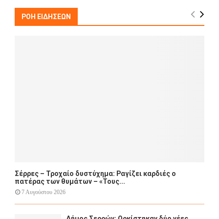
c
E
h
ΡΟΗ ΕΙΔΗΣΕΩΝ
f
A
o
r
R
:
C
H
Σέρρες – Τροχαίο δυστύχημα: Ραγίζει καρδιές ο
πατέρας των θυμάτων – «Τους...
7 Αυγούστου 2026
Δήμος Σερρών: Ορκίστηκαν δύο νέες