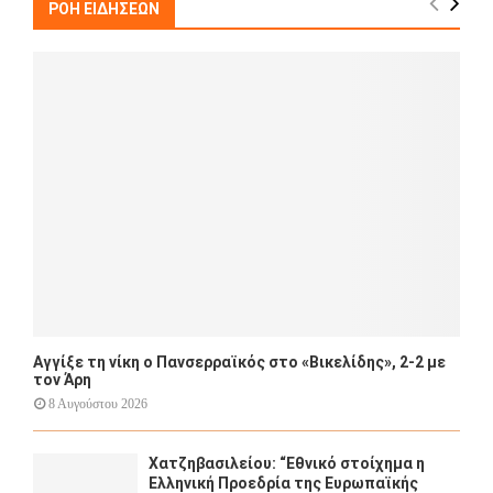
h
ΡΟΗ ΕΙΔΗΣΕΩΝ
f
A
o
r
R
:
C
H
Αγγίξε τη νίκη ο Πανσερραϊκός στο «Βικελίδης», 2-2 με
τον Άρη
8 Αυγούστου 2026
Χατζηβασιλείου: “Εθνικό στοίχημα η
Ελληνική Προεδρία της Ευρωπαϊκής