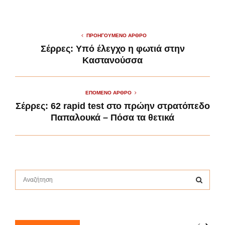
ΠΡΟΗΓΟΎΜΕΝΟ ΆΡΘΡΟ
Σέρρες: Υπό έλεγχο η φωτιά στην
Καστανούσσα
ΕΠΌΜΕΝΟ ΆΡΘΡΟ
Σέρρες: 62 rapid test στο πρώην στρατόπεδο
Παπαλουκά – Πόσα τα θετικά
S
e
a
S
r
c
E