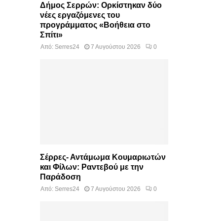
Δήμος Σερρών: Ορκίστηκαν δύο
νέες εργαζόμενες του
προγράμματος «Βοήθεια στο
Σπίτι»
Από:
Serres24
7 Αυγούστου 2026
0
Σέρρες- Αντάμωμα Κουμαριωτών
και Φίλων: Ραντεβού με την
Παράδοση
Από:
Serres24
7 Αυγούστου 2026
0