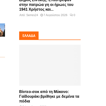
στην πατρώα γη οι ήρωες του
1941 Χρήστος και...
Από:
Serres24
7 Αυγούστου 2026
0
ΕΛΛΆΔΑ
Βίντεο-σοκ από τη Μύκονο:
Γαϊδουράκι βρέθηκε με δεμένα τα
πόδια