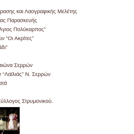
φρασης και Λαογραφικής Μελέτης
γίας Παρασκευής
 Άγιος Πολύκαρπος”
 “Οι Ακρίτες”
δι”
λαιώνα Σερρών
 “Λαϊλιάς” Ν. Σερρών
ατά
 Σύλλογος Στρυμονικού.