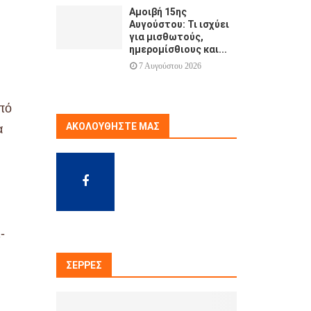
Αμοιβή 15ης
Αυγούστου: Τι ισχύει
για μισθωτούς,
ημερομίσθιους και...
7 Αυγούστου 2026
πό
ΑΚΟΛΟΥΘΉΣΤΕ ΜΑΣ
α
-
ΣΈΡΡΕΣ