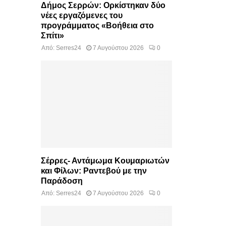
Δήμος Σερρών: Ορκίστηκαν δύο
νέες εργαζόμενες του
προγράμματος «Βοήθεια στο
Σπίτι»
Από:
Serres24
7 Αυγούστου 2026
0
Σέρρες- Αντάμωμα Κουμαριωτών
και Φίλων: Ραντεβού με την
Παράδοση
Από:
Serres24
7 Αυγούστου 2026
0