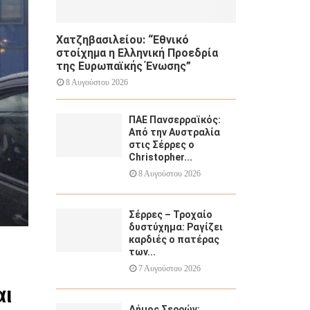
Χατζηβασιλείου: “Εθνικό
στοίχημα η Ελληνική Προεδρία
της Ευρωπαϊκής Ένωσης”
8 Αυγούστου 2026
ΠΑΕ Πανσερραϊκός:
Από την Αυστραλία
στις Σέρρες ο
Christopher...
8 Αυγούστου 2026
Σέρρες – Τροχαίο
δυστύχημα: Ραγίζει
καρδιές ο πατέρας
των...
7 Αυγούστου 2026
αι
Δήμος Σερρών: