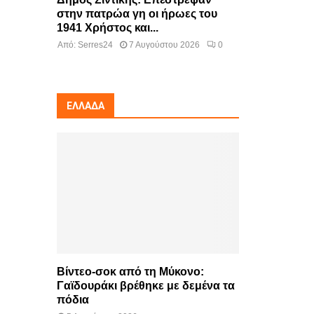
στην πατρώα γη οι ήρωες του
1941 Χρήστος και...
Από:
Serres24
7 Αυγούστου 2026
0
ΕΛΛΆΔΑ
Βίντεο-σοκ από τη Μύκονο:
Γαϊδουράκι βρέθηκε με δεμένα τα
πόδια