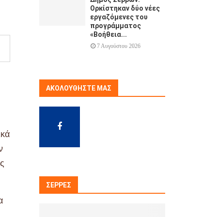
Ορκίστηκαν δύο νέες
εργαζόμενες του
προγράμματος
«Βοήθεια...
7 Αυγούστου 2026
ΑΚΟΛΟΥΘΉΣΤΕ ΜΑΣ
ικά
ν
ος
ΣΈΡΡΕΣ
α