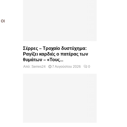
οι
Σέρρες – Τροχαίο δυστύχημα:
Ραγίζει καρδιές ο πατέρας των
θυμάτων – «Τους...
Από:
Serres24
7 Αυγούστου 2026
0