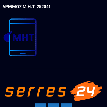
ΑΡΙΘΜΌΣ Μ.Η.Τ. 252041