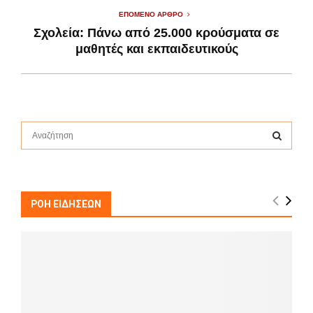
ΕΠΌΜΕΝΟ ΆΡΘΡΟ
Σχολεία: Πάνω από 25.000 κρούσματα σε
μαθητές και εκπαιδευτικούς
S
e
a
S
r
c
E
h
ΡΟΗ ΕΙΔΗΣΕΩΝ
f
A
o
r
R
:
C
H