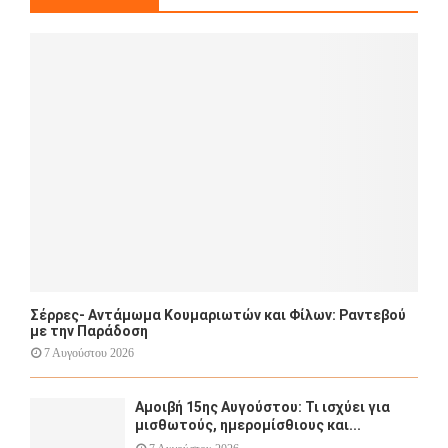
f
A
o
r
R
:
C
H
Σέρρες- Αντάμωμα Κουμαριωτών και Φίλων: Ραντεβού
με την Παράδοση
7 Αυγούστου 2026
Αμοιβή 15ης Αυγούστου: Τι ισχύει για
μισθωτούς, ημερομίσθιους και...