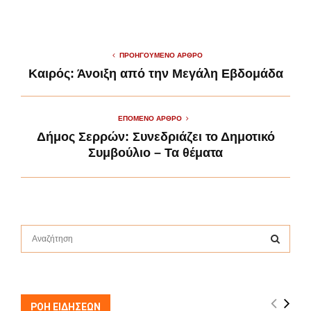
ΠΡΟΗΓΟΎΜΕΝΟ ΆΡΘΡΟ
Καιρός: Άνοιξη από την Μεγάλη Εβδομάδα
ΕΠΌΜΕΝΟ ΆΡΘΡΟ
Δήμος Σερρών: Συνεδριάζει το Δημοτικό
Συμβούλιο – Τα θέματα
S
e
a
S
r
c
E
h
ΡΟΗ ΕΙΔΗΣΕΩΝ