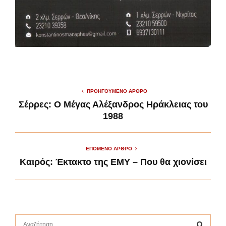
ΠΡΟΗΓΟΎΜΕΝΟ ΆΡΘΡΟ
Σέρρες: Ο Μέγας Αλέξανδρος Ηράκλειας του
1988
ΕΠΌΜΕΝΟ ΆΡΘΡΟ
Καιρός: Έκτακτο της ΕΜΥ – Που θα χιονίσει
S