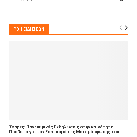
e
a
S
r
c
E
h
ΡΟΗ ΕΙΔΗΣΕΩΝ
f
A
o
r
R
:
C
H
Σέρρες: Πανηγυρικές Εκδηλώσεις στην κοινότητα
Προβατά για τον Εορτασμό της Μεταμόρφωσης του...