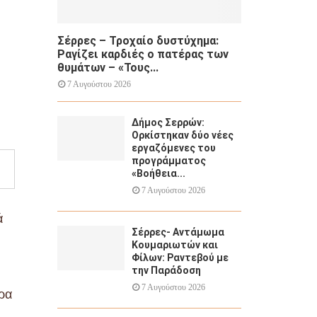
Σέρρες – Τροχαίο δυστύχημα:
Ραγίζει καρδιές ο πατέρας των
θυμάτων – «Τους...
7 Αυγούστου 2026
Δήμος Σερρών:
Ορκίστηκαν δύο νέες
εργαζόμενες του
προγράμματος
«Βοήθεια...
7 Αυγούστου 2026
ά
Σέρρες- Αντάμωμα
.
Κουμαριωτών και
Φίλων: Ραντεβού με
την Παράδοση
7 Αυγούστου 2026
ερα