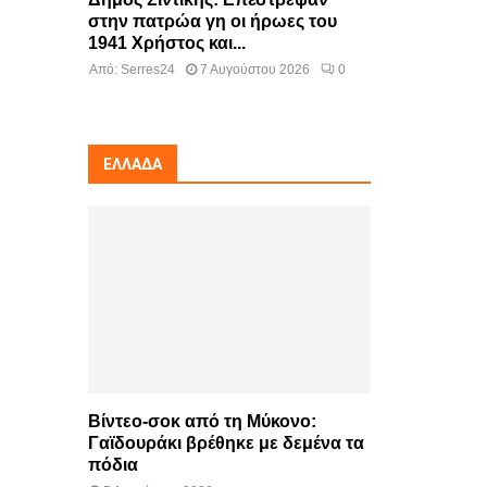
στην πατρώα γη οι ήρωες του
1941 Χρήστος και...
Από:
Serres24
7 Αυγούστου 2026
0
ΕΛΛΆΔΑ
Βίντεο-σοκ από τη Μύκονο:
Γαϊδουράκι βρέθηκε με δεμένα τα
πόδια