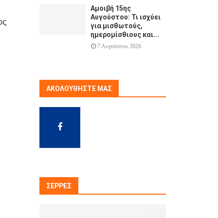
Αμοιβή 15ης
Αυγούστου: Τι ισχύει
ος
για μισθωτούς,
ημερομίσθιους και...
7 Αυγούστου 2026
ΑΚΟΛΟΥΘΉΣΤΕ ΜΑΣ
ΣΈΡΡΕΣ