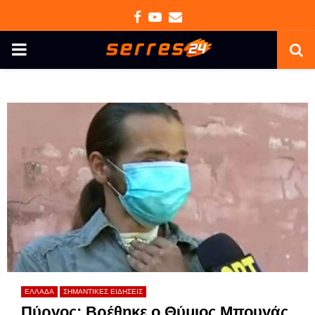
Facebook
Youtube
Email
PRIMARY
MENU
ΕΛΛΑΔΑ
ΣΗΜΑΝΤΙΚΕΣ ΕΙΔΗΣΕΙΣ
Πύργος: Βρέθηκε ο Θύμιος Μπουγάς