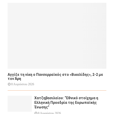
o
r
R
:
C
H
Αγγίξε τη νίκη ο Πανσερραϊκός στο «Βικελίδης», 2-2 με
τον Άρη
8 Αυγούστου 2026
Χατζηβασιλείου: “Εθνικό στοίχημα η
Ελληνική Προεδρία της Ευρωπαϊκής
Ένωσης”
8 Αυγούστου 2026