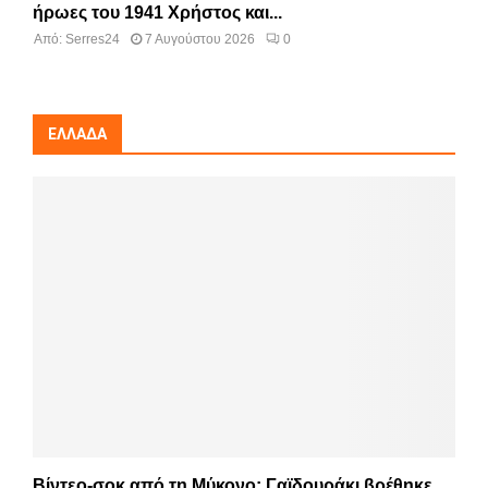
ήρωες του 1941 Χρήστος και...
Από:
Serres24
7 Αυγούστου 2026
0
ΕΛΛΆΔΑ
Βίντεο-σοκ από τη Μύκονο: Γαϊδουράκι βρέθηκε