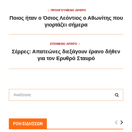
ΠΡΟΗΓΟΎΜΕΝΟ ΆΡΘΡΟ
Ποιος ήταν ο Όσιος Λεόντιος ο Αθωνίτης που
γιορτάζει σήμερα
ΕΠΌΜΕΝΟ ΆΡΘΡΟ
Σέρρες: Απατεώνες διεξάγουν έρανο δήθεν
για τον Ερυθρό Σταυρό
S
e
a
S
r
c
E
h
ΡΟΗ ΕΙΔΗΣΕΩΝ
f
A