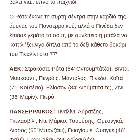
βάλει για.. ύπνο το παιχνίδι.
Ο Ρότα έκανε τη συρτή σέντρα στην καρδιά της
άμυνας του Πανσερραϊκού, αλλά ο Πινέδα δεν
έπιασε γεμάτο το σουτ, με συνέπεια η μπάλα να
καταλήξει λίγο δίπλα από το δεξί κάθετο δοκάρι
του Τιναλίνι στο 77′
ΑΕΚ:
Στρακόσα, Ρότα (84′ Οντουμπάτζο), Βίντα,
Μουκουντί, Πενράις, Μάνταλος, Πινέδα, Κοϊτά
(71′ Κουτέσα), Ελίασον (84′ Λιούμπιτσιτς), Ζίνι
(36′ Μαρίν), Πιερό
ΠΑΝΣΕΡΡΑΪΚΟΣ:
Τιναλίνι, Λύρατζης,
Γκελασβίλι, Ντε Μάρκο, Τσαούσης, Ομεονγκά,
Λιάσος (65′ Μπανζάκι), Γκιογίομιε, Ουαγκέ (46′
Φαλέ), Γκριν, Ίβαν (84′ Δοϊρανλής)