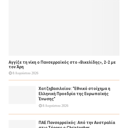
H
Αγγίξε τη νίκη ο Πανσερραϊκός στο «Βικελίδης», 2-2 με
τον Άρη
8 Αυγούστου 2026
Χατζηβασιλείου: “Εθνικό στοίχημα η
Ελληνική Προεδρία της Ευρωπαϊκής
Ένωσης”
8 Αυγούστου 2026
ΠΑΕ Πανσερραϊκός: Από την Αυστραλία
στις Σέρρες ο Christopher...