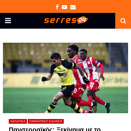
Facebook
Youtube
Email
PRIMARY
MENU
ΑΘΛΗΤΙΚΑ
ΣΗΜΑΝΤΙΚΕΣ ΕΙΔΗΣΕΙΣ
Πανσερραϊκός: Ξεκίνημα με το