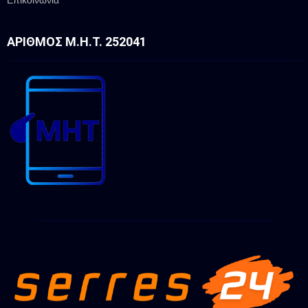
ΑΡΙΘΜΌΣ Μ.Η.Τ. 252041