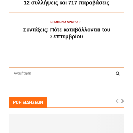
12 συλλήψεις και 717 παραβάσεις
ΕΠΌΜΕΝΟ ΆΡΘΡΟ
Συντάξεις: Πότε καταβάλλονται του
Σεπτεμβρίου
S
e
a
S
r
c
E
h
ΡΟΗ ΕΙΔΗΣΕΩΝ
f
A
o
r
R
:
C