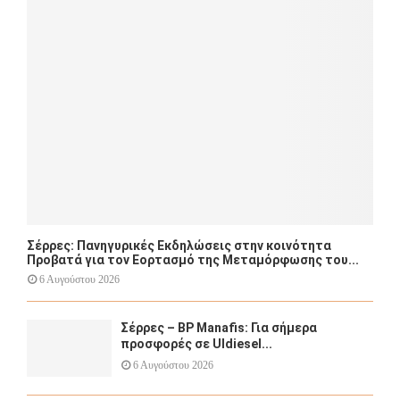
r
R
:
C
H
Σέρρες: Πανηγυρικές Εκδηλώσεις στην κοινότητα
Προβατά για τον Εορτασμό της Μεταμόρφωσης του...
6 Αυγούστου 2026
Σέρρες – BP Manafis: Για σήμερα
προσφορές σε Uldiesel...
6 Αυγούστου 2026