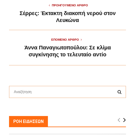
ΠΡΟΗΓΟΎΜΕΝΟ ΆΡΘΡΟ
Σέρρες: Έκτακτη διακοπή νερού στον
Λευκώνα
ΕΠΌΜΕΝΟ ΆΡΘΡΟ
Άννα Παναγιωτοπούλου: Σε κλίμα
συγκίνησης το τελευταίο αντίο
S
e
a
S
r
c
E
h
ΡΟΗ ΕΙΔΗΣΕΩΝ
f
A
o