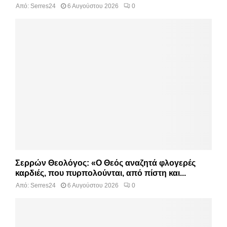
Από:
Serres24
6 Αυγούστου 2026
0
Σερρών Θεολόγος: «Ο Θεός αναζητά φλογερές
καρδιές, που πυρπολούνται, από πίστη και...
Από:
Serres24
6 Αυγούστου 2026
0