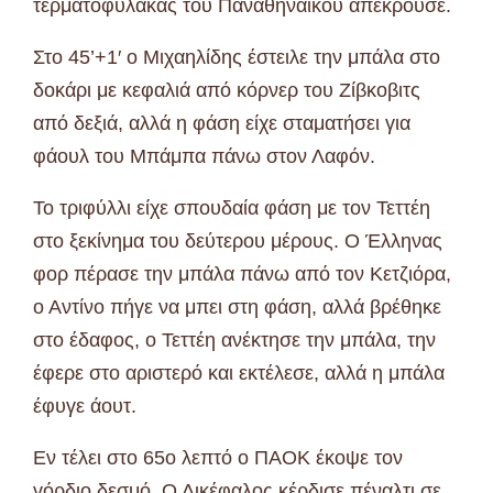
τερματοφύλακας του Παναθηναϊκού απέκρουσε.
Στο 45’+1′ ο Μιχαηλίδης έστειλε την μπάλα στο
δοκάρι με κεφαλιά από κόρνερ του Ζίβκοβιτς
από δεξιά, αλλά η φάση είχε σταματήσει για
φάουλ του Μπάμπα πάνω στον Λαφόν.
Το τριφύλλι είχε σπουδαία φάση με τον Τεττέη
στο ξεκίνημα του δεύτερου μέρους. Ο Έλληνας
φορ πέρασε την μπάλα πάνω από τον Κετζιόρα,
ο Αντίνο πήγε να μπει στη φάση, αλλά βρέθηκε
στο έδαφος, ο Τεττέη ανέκτησε την μπάλα, την
έφερε στο αριστερό και εκτέλεσε, αλλά η μπάλα
έφυγε άουτ.
Εν τέλει στο 65ο λεπτό ο ΠΑΟΚ έκοψε τον
γόρδιο δεσμό. Ο Δικέφαλος κέρδισε πέναλτι σε