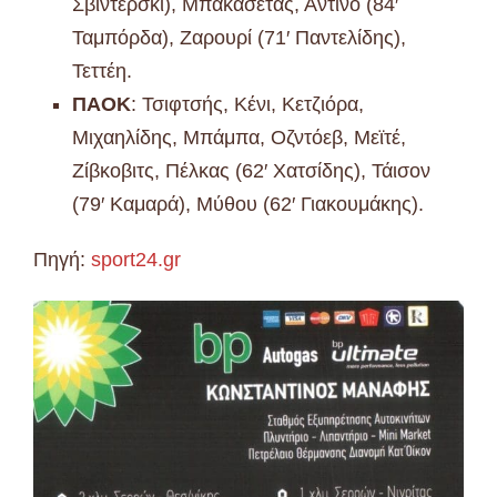
Σβιντέρσκι), Μπακασέτας, Αντίνο (84′
Ταμπόρδα), Ζαρουρί (71′ Παντελίδης),
Τεττέη.
ΠΑΟΚ
: Τσιφτσής, Κένι, Κετζιόρα,
Μιχαηλίδης, Μπάμπα, Οζντόεβ, Μεϊτέ,
Ζίβκοβιτς, Πέλκας (62′ Χατσίδης), Τάισον
(79′ Καμαρά), Μύθου (62′ Γιακουμάκης).
Πηγή:
sport24.gr