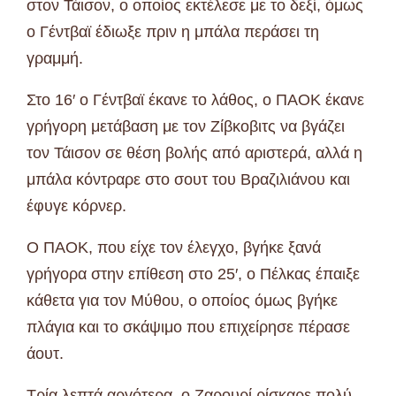
στον Τάισον, ο οποίος εκτέλεσε με το δεξί, όμως
ο Γέντβαϊ έδιωξε πριν η μπάλα περάσει τη
γραμμή.
Στο 16′ ο Γέντβαϊ έκανε το λάθος, ο ΠΑΟΚ έκανε
γρήγορη μετάβαση με τον Ζίβκοβιτς να βγάζει
τον Τάισον σε θέση βολής από αριστερά, αλλά η
μπάλα κόντραρε στο σουτ του Βραζιλιάνου και
έφυγε κόρνερ.
Ο ΠΑΟΚ, που είχε τον έλεγχο, βγήκε ξανά
γρήγορα στην επίθεση στο 25′, ο Πέλκας έπαιξε
κάθετα για τον Μύθου, ο οποίος όμως βγήκε
πλάγια και το σκάψιμο που επιχείρησε πέρασε
άουτ.
Τρία λεπτά αργότερα, ο Ζαρουρί ρίσκαρε πολύ