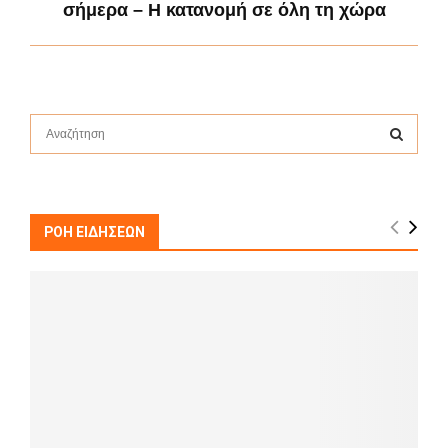
σήμερα – Η κατανομή σε όλη τη χώρα
S
e
a
S
r
c
E
h
ΡΟΗ ΕΙΔΗΣΕΩΝ
f
A
o
r
R
:
C
H