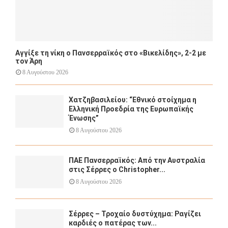
Αγγίξε τη νίκη ο Πανσερραϊκός στο «Βικελίδης», 2-2 με
τον Άρη
8 Αυγούστου 2026
Χατζηβασιλείου: “Εθνικό στοίχημα η
Ελληνική Προεδρία της Ευρωπαϊκής
Ένωσης”
8 Αυγούστου 2026
ΠΑΕ Πανσερραϊκός: Από την Αυστραλία
στις Σέρρες ο Christopher...
8 Αυγούστου 2026
Σέρρες – Τροχαίο δυστύχημα: Ραγίζει
καρδιές ο πατέρας των...