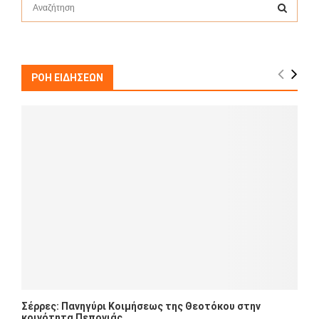
S
e
a
S
r
c
E
h
ΡΟΗ ΕΙΔΗΣΕΩΝ
f
A
o
r
R
:
C
H
Σέρρες: Πανηγύρι Κοιμήσεως της Θεοτόκου στην
κοινότητα Πεπονιάς