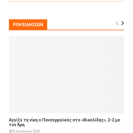
a
S
r
c
E
h
ΡΟΗ ΕΙΔΗΣΕΩΝ
f
A
o
r
R
:
C
H
Αγγίξε τη νίκη ο Πανσερραϊκός στο «Βικελίδης», 2-2 με
τον Άρη
8 Αυγούστου 2026