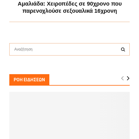
Αμαλιάδα: Χειροπέδες σε 90χρονο που
παρενοχλούσε σεξουαλικά 16χρονη
S
e
a
S
r
c
E
h
ΡΟΗ ΕΙΔΗΣΕΩΝ
f
A
o
r
R
:
C
H