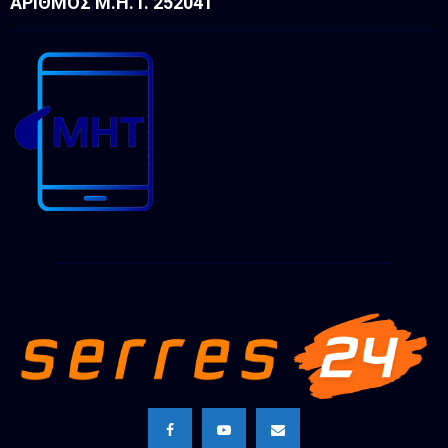
ΑΡΙΘΜΌΣ Μ.Η.Τ. 252041