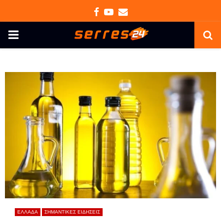
Facebook
Youtube
Email
PRIMARY
MENU
ΕΛΛΑΔΑ
ΣΗΜΑΝΤΙΚΕΣ ΕΙΔΗΣΕΙΣ