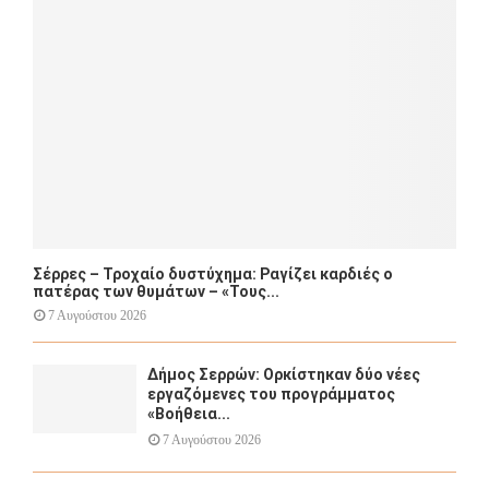
:
C
H
Σέρρες – Τροχαίο δυστύχημα: Ραγίζει καρδιές ο
πατέρας των θυμάτων – «Τους...
7 Αυγούστου 2026
Δήμος Σερρών: Ορκίστηκαν δύο νέες
εργαζόμενες του προγράμματος
«Βοήθεια...
7 Αυγούστου 2026