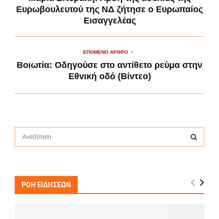
Ευρωβουλευτού της ΝΔ ζήτησε ο Ευρωπαίος
Εισαγγελέας
ΕΠΌΜΕΝΟ ΆΡΘΡΟ
Βοιωτία: Οδηγούσε στο αντίθετο ρεύμα στην
Εθνική οδό (Βίντεο)
S
e
a
S
r
c
E
h
ΡΟΗ ΕΙΔΗΣΕΩΝ
f
A
o
r
R