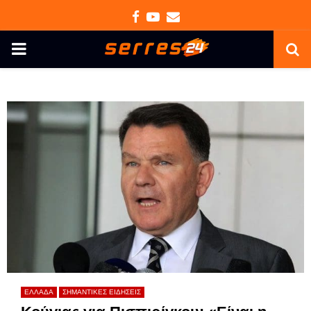
Facebook
Youtube
Email
PRIMARY
MENU
ΕΛΛΑΔΑ
ΣΗΜΑΝΤΙΚΕΣ ΕΙΔΗΣΕΙΣ