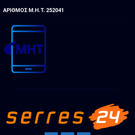
ΑΡΙΘΜΌΣ Μ.Η.Τ. 252041