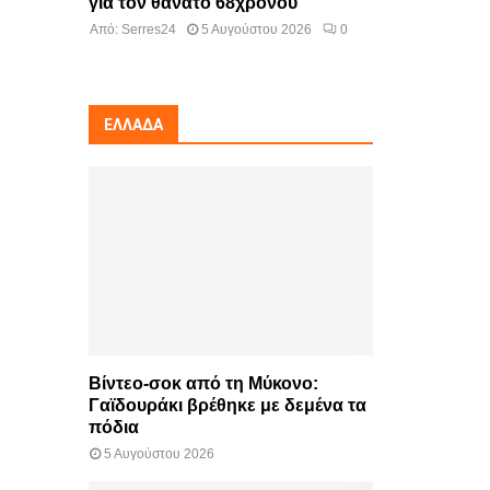
για τον θάνατο 68χρονου
Από:
Serres24
5 Αυγούστου 2026
0
ΕΛΛΆΔΑ
Βίντεο-σοκ από τη Μύκονο:
Γαϊδουράκι βρέθηκε με δεμένα τα
πόδια
5 Αυγούστου 2026