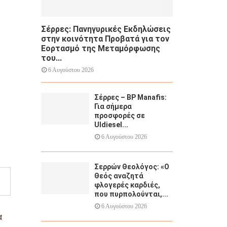
Σέρρες: Πανηγυρικές Εκδηλώσεις
στην κοινότητα Προβατά για τον
Εορτασμό της Μεταμόρφωσης
του...
6 Αυγούστου 2026
Σέρρες – BP Manafis:
Για σήμερα
προσφορές σε
Uldiesel...
6 Αυγούστου 2026
Σερρών Θεολόγος: «Ο
Θεός αναζητά
φλογερές καρδιές,
που πυρπολούνται,...
6 Αυγούστου 2026
α