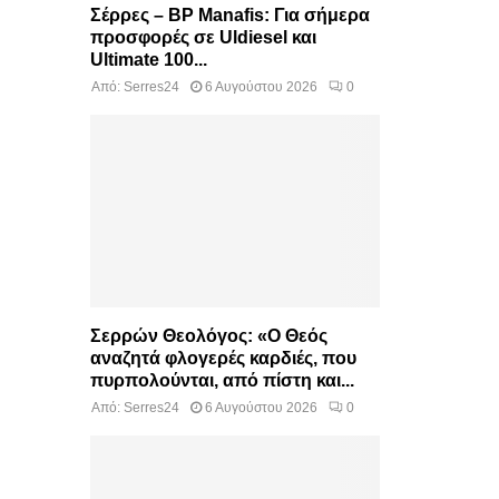
Σέρρες – BP Manafis: Για σήμερα
προσφορές σε Uldiesel και
Ultimate 100...
Από:
Serres24
6 Αυγούστου 2026
0
Σερρών Θεολόγος: «Ο Θεός
αναζητά φλογερές καρδιές, που
πυρπολούνται, από πίστη και...
Από:
Serres24
6 Αυγούστου 2026
0