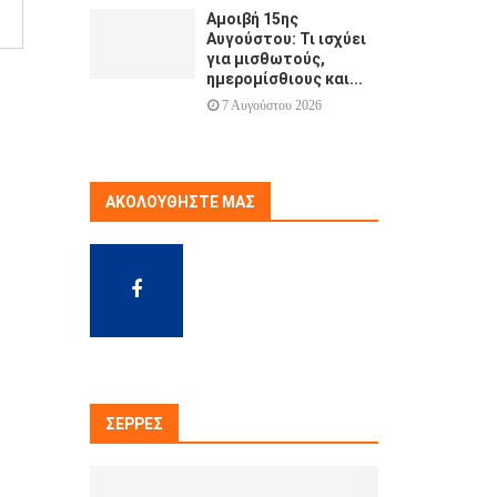
Αμοιβή 15ης
Αυγούστου: Τι ισχύει
για μισθωτούς,
ημερομίσθιους και...
7 Αυγούστου 2026
ΑΚΟΛΟΥΘΉΣΤΕ ΜΑΣ
ΣΈΡΡΕΣ