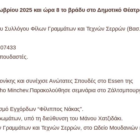
ωβρίου 2025 και ώρα 8 το βράδυ στο Δημοτικό Θέατρ
του Συλλόγου Φίλων Γραμμάτων και Τεχνών Σερρών (Βασ
607433
σπουδαστές.
νίκης και συνέχισε Ανώτατες Σπουδές στο Essen της
ncho Minchev.Παρακολούθησε σεμινάρια στο Ζάλτσμπουρ
νισμό Εγχόρδων “Φίλιππος Νάκας”.
ωμάτων, υπό τη διεύθυνση του Μάνου Χατζιδάκι.
ων Γραμμάτων και Τεχνών Σερρών, στο Ωδείο Μουδανιών 