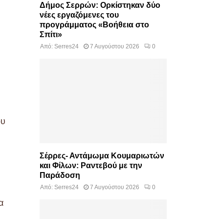
Δήμος Σερρών: Ορκίστηκαν δύο
νέες εργαζόμενες του
προγράμματος «Βοήθεια στο
Σπίτι»
Από:
Serres24
7 Αυγούστου 2026
0
ου
Σέρρες- Αντάμωμα Κουμαριωτών
και Φίλων: Ραντεβού με την
Παράδοση
Από:
Serres24
7 Αυγούστου 2026
0
α