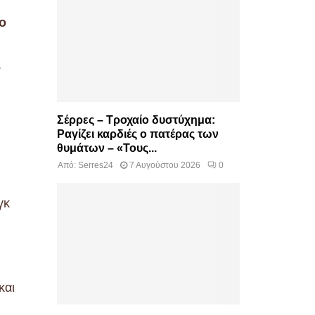
ο
.
Σέρρες – Τροχαίο δυστύχημα:
Ραγίζει καρδιές ο πατέρας των
θυμάτων – «Τους...
Από:
Serres24
7 Αυγούστου 2026
0
γκ
και