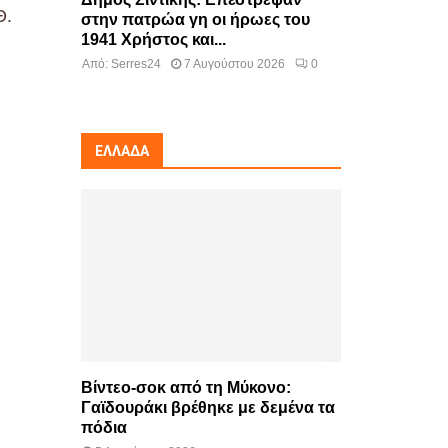
Θ.
στην πατρώα γη οι ήρωες του
1941 Χρήστος και...
Από:
Serres24
7 Αυγούστου 2026
0
ΕΛΛΆΔΑ
Βίντεο-σοκ από τη Μύκονο:
Γαϊδουράκι βρέθηκε με δεμένα τα
πόδια