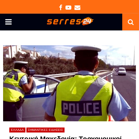
Facebook
Youtube
Email
PRIMARY
MENU
ΕΛΛΑΔΑ
ΣΗΜΑΝΤΙΚΕΣ ΕΙΔΗΣΕΙΣ
Κεντρική Μακεδονία: Τροχονομικοί