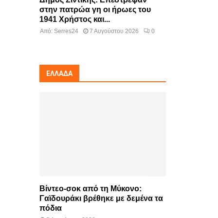
στην πατρώα γη οι ήρωες του
1941 Χρήστος και...
Από:
Serres24
7 Αυγούστου 2026
0
ΕΛΛΆΔΑ
Βίντεο-σοκ από τη Μύκονο:
Γαϊδουράκι βρέθηκε με δεμένα τα
πόδια