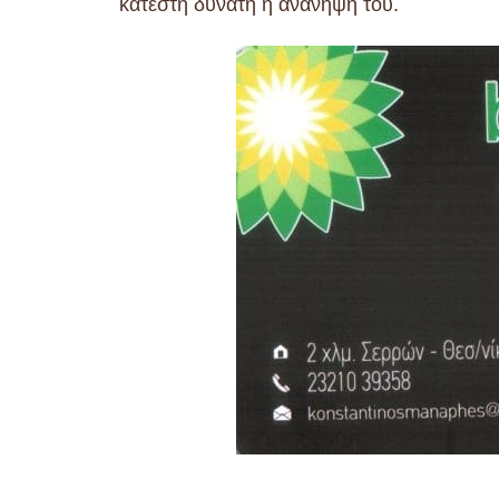
κατέστη δυνατή η ανάνηψή του.