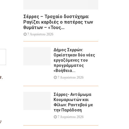
Σέρρες – Τροχαίο δυστύχημα:
Ραγίζει καρδιές ο πατέρας των
θυμάτων – «Τους...
7 Αυγούστου 2026
Δήμος Σερρών:
Ορκίστηκαν δύο νέες
εργαζόμενες του
προγράμματος
«Βοήθεια...
ν
.
7 Αυγούστου 2026
Σέρρες- Αντάμωμα
Κουμαριωτών και
Φίλων: Ραντεβού με
την Παράδοση
7 Αυγούστου 2026
ν