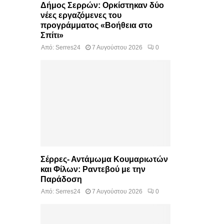
Δήμος Σερρών: Ορκίστηκαν δύο
νέες εργαζόμενες του
προγράμματος «Βοήθεια στο
Σπίτι»
Από:
Serres24
7 Αυγούστου 2026
0
Σέρρες- Αντάμωμα Κουμαριωτών
και Φίλων: Ραντεβού με την
Παράδοση
Από:
Serres24
7 Αυγούστου 2026
0