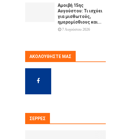
Αμοιβή 15ης
Αυγούστου: Τι ισχύει
για μισθωτούς,
ημερομίσθιους και...
7 Αυγούστου 2026
ΑΚΟΛΟΥΘΉΣΤΕ ΜΑΣ
ΣΈΡΡΕΣ