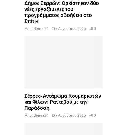
Δήμος Σερρών: Ορκίστηκαν δύο
νέες εργαζόμενες του
προγράμματος «Βοήθεια στο
Σπίτι»
Από:
Serres24
7 Αυγούστου 2026
0
Σέρρες- Αντάμωμα Κουμαριωτών
και Φίλων: Ραντεβού με την
Παράδοση
Από:
Serres24
7 Αυγούστου 2026
0