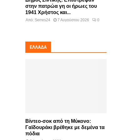
στην πατρώα γη οι ήρωες του
1941 Χρήστος και...
Από:
Serres24
7 Αυγούστου 2026
0
ΕΛΛΆΔΑ
Βίντεο-σοκ από τη Μύκονο:
Γαϊδουράκι βρέθηκε με δεμένα τα
πόδια