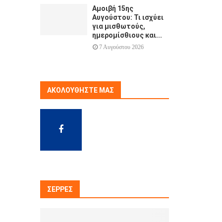
Αμοιβή 15ης
Αυγούστου: Τι ισχύει
για μισθωτούς,
ημερομίσθιους και...
7 Αυγούστου 2026
ΑΚΟΛΟΥΘΉΣΤΕ ΜΑΣ
ΣΈΡΡΕΣ