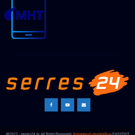
@2022 - serres24.gr. All Right Reserved.
Κατασκευή ιστοσελίδων
EASYDOT