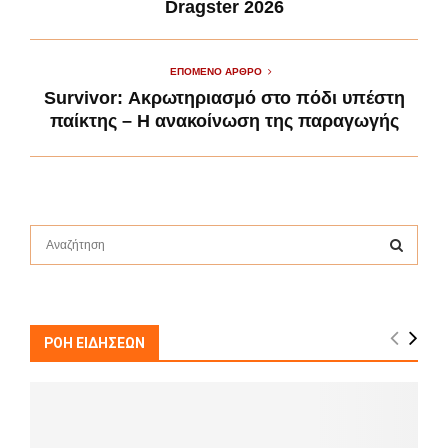
Dragster 2026
ΕΠΌΜΕΝΟ ΆΡΘΡΟ
Survivor: Ακρωτηριασμό στο πόδι υπέστη
παίκτης – Η ανακοίνωση της παραγωγής
S
e
a
S
r
c
E
h
ΡΟΗ ΕΙΔΗΣΕΩΝ
f
A
o
r
R
:
C