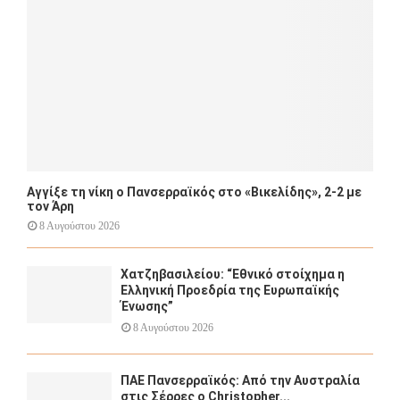
H
Αγγίξε τη νίκη ο Πανσερραϊκός στο «Βικελίδης», 2-2 με
τον Άρη
8 Αυγούστου 2026
Χατζηβασιλείου: “Εθνικό στοίχημα η
Ελληνική Προεδρία της Ευρωπαϊκής
Ένωσης”
8 Αυγούστου 2026
ΠΑΕ Πανσερραϊκός: Από την Αυστραλία
στις Σέρρες ο Christopher...