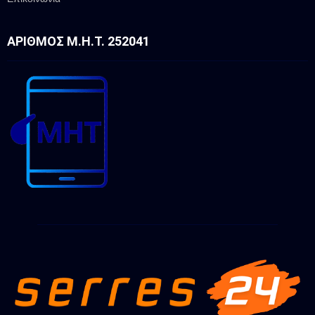
ΑΡΙΘΜΌΣ Μ.Η.Τ. 252041