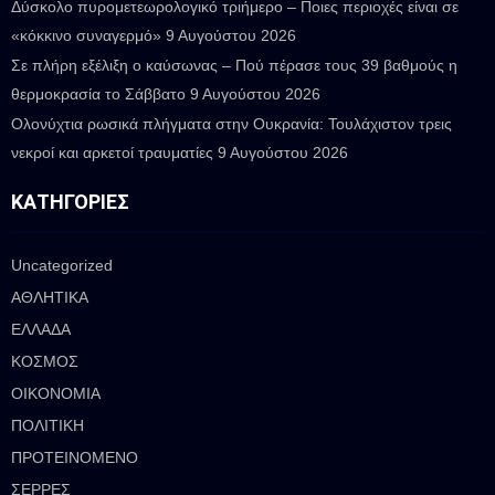
Δύσκολο πυρομετεωρολογικό τριήμερο – Ποιες περιοχές είναι σε
Κ
Ο
«κόκκινο συναγερμό»
9 Αυγούστου 2026
Α
Σε πλήρη εξέλιξη ο καύσωνας – Πού πέρασε τους 39 βαθμούς η
Ρ
θερμοκρασία το Σάββατο
9 Αυγούστου 2026
Θ
Ολονύχτια ρωσικά πλήγματα στην Ουκρανία: Τουλάχιστον τρεις
Ρ
Ω
νεκροί και αρκετοί τραυματίες
9 Αυγούστου 2026
Ν
ΚΑΤΗΓΟΡΊΕΣ
Uncategorized
ΑΘΛΗΤΙΚΑ
ΕΛΛΑΔΑ
ΚΟΣΜΟΣ
ΟΙΚΟΝΟΜΙΑ
ΠΟΛΙΤΙΚΗ
ΠΡΟΤΕΙΝΟΜΕΝΟ
ΣΕΡΡΕΣ