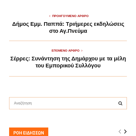
ΠΡΟΗΓΟΎΜΕΝΟ ΆΡΘΡΟ
Δήμος Εμμ. Παππά: Τριήμερες εκδηλώσεις
στο Αγ.Πνεύμα
ΕΠΌΜΕΝΟ ΆΡΘΡΟ
Σέρρες: Συνάντηση της Δημάρχου με τα μέλη
του Εμπορικού Συλλόγου
S
e
a
S
r
c
E
h
ΡΟΗ ΕΙΔΗΣΕΩΝ