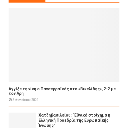
f
A
o
r
R
:
C
H
Αγγίξε τη νίκη ο Πανσερραϊκός στο «Βικελίδης», 2-2 με
τον Άρη
8 Αυγούστου 2026
Χατζηβασιλείου: “Εθνικό στοίχημα η
Ελληνική Προεδρία της Ευρωπαϊκής
Ένωσης”