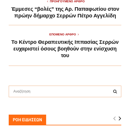
ΠΡΟΗΓΟΎΜΕΝΟ ΆΡΘΡΟ
Έμμεσες “βολές” της Αρ. Παπαφωτίου στον
πρώην δήμαρχο Σερρών Πέτρο Αγγελίδη
ΕΠΌΜΕΝΟ ΆΡΘΡΟ
To Κέντρο Θεραπευτικής Ιππασίας Σερρών
ευχαριστεί όσους βοηθούν στην ενίσχυση
του
S
e
a
S
r
c
E
h
ΡΟΗ ΕΙΔΗΣΕΩΝ
f
A