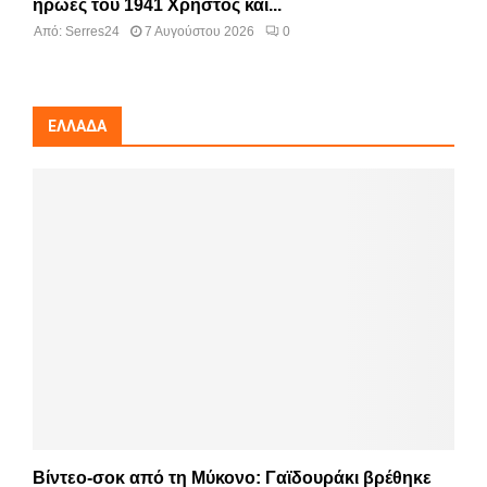
ήρωες του 1941 Χρήστος και...
Από:
Serres24
7 Αυγούστου 2026
0
ΕΛΛΆΔΑ
Βίντεο-σοκ από τη Μύκονο: Γαϊδουράκι βρέθηκε