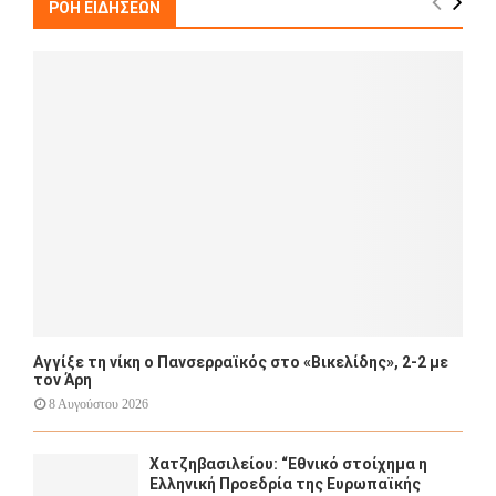
h
ΡΟΗ ΕΙΔΗΣΕΩΝ
f
A
o
r
R
:
C
H
Αγγίξε τη νίκη ο Πανσερραϊκός στο «Βικελίδης», 2-2 με
τον Άρη
8 Αυγούστου 2026
Χατζηβασιλείου: “Εθνικό στοίχημα η
Ελληνική Προεδρία της Ευρωπαϊκής