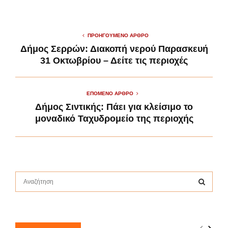
ΠΡΟΗΓΟΎΜΕΝΟ ΆΡΘΡΟ
Δήμος Σερρών: Διακοπή νερού Παρασκευή
31 Οκτωβρίου – Δείτε τις περιοχές
ΕΠΌΜΕΝΟ ΆΡΘΡΟ
Δήμος Σιντικής: Πάει για κλείσιμο το
μοναδικό Ταχυδρομείο της περιοχής
S
e
a
S
r
c
E