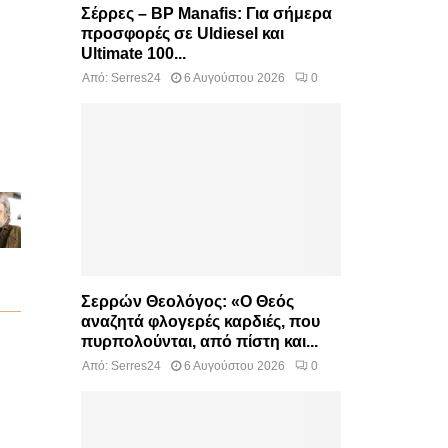
Σέρρες – BP Manafis: Για σήμερα
προσφορές σε Uldiesel και
Ultimate 100...
Από:
Serres24
6 Αυγούστου 2026
0
Σερρών Θεολόγος: «Ο Θεός
αναζητά φλογερές καρδιές, που
πυρπολούνται, από πίστη και...
Από:
Serres24
6 Αυγούστου 2026
0