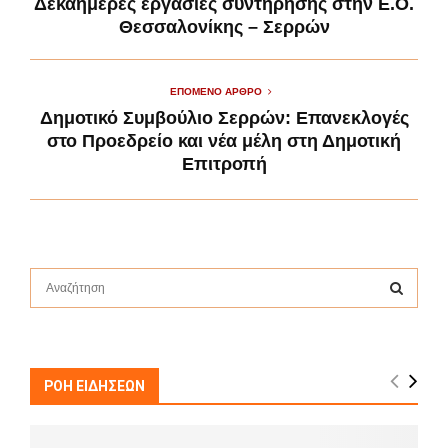
Δεκαήμερες εργασίες συντήρησης στην Ε.Ο.
Θεσσαλονίκης – Σερρών
ΕΠΌΜΕΝΟ ΆΡΘΡΟ
Δημοτικό Συμβούλιο Σερρών: Επανεκλογές
στο Προεδρείο και νέα μέλη στη Δημοτική
Επιτροπή
S
e
a
S
r
c
E
h
ΡΟΗ ΕΙΔΗΣΕΩΝ
f
A
o
r
R