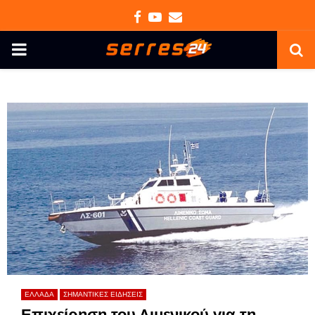
Facebook
Youtube
Email
PRIMARY
MENU
ΕΛΛΑΔΑ
ΣΗΜΑΝΤΙΚΕΣ ΕΙΔΗΣΕΙΣ
Επιχείρηση του Λιμενικού για τη