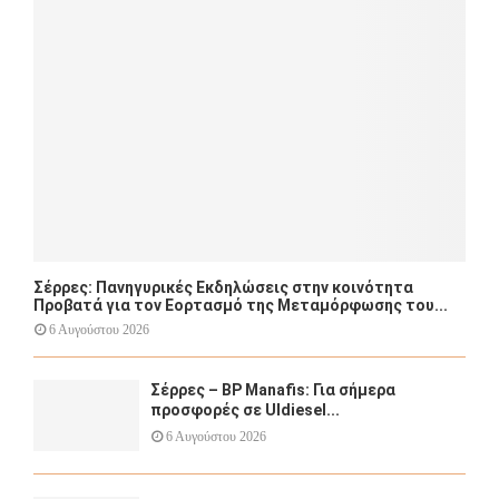
:
C
H
Σέρρες: Πανηγυρικές Εκδηλώσεις στην κοινότητα
Προβατά για τον Εορτασμό της Μεταμόρφωσης του...
6 Αυγούστου 2026
Σέρρες – BP Manafis: Για σήμερα
προσφορές σε Uldiesel...
6 Αυγούστου 2026