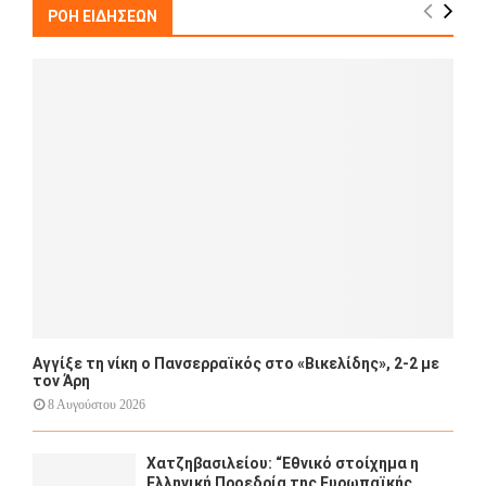
h
ΡΟΗ ΕΙΔΗΣΕΩΝ
f
A
o
r
R
:
C
H
Αγγίξε τη νίκη ο Πανσερραϊκός στο «Βικελίδης», 2-2 με
τον Άρη
8 Αυγούστου 2026
Χατζηβασιλείου: “Εθνικό στοίχημα η
Ελληνική Προεδρία της Ευρωπαϊκής