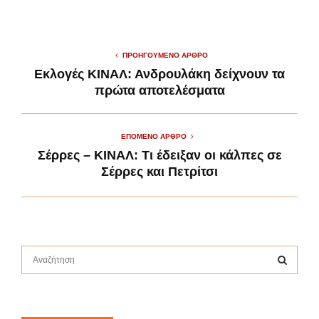
ΠΡΟΗΓΟΎΜΕΝΟ ΆΡΘΡΟ
Εκλογές ΚΙΝΑΛ: Ανδρουλάκη δείχνουν τα
πρώτα αποτελέσματα
ΕΠΌΜΕΝΟ ΆΡΘΡΟ
Σέρρες – ΚΙΝΑΛ: Τι έδειξαν οι κάλπες σε
Σέρρες και Πετρίτσι
S
e
a
S
r
c
E