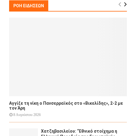
E
h
ΡΟΗ ΕΙΔΗΣΕΩΝ
f
A
o
r
R
:
C
H
Αγγίξε τη νίκη ο Πανσερραϊκός στο «Βικελίδης», 2-2 με
τον Άρη
8 Αυγούστου 2026
Χατζηβασιλείου: “Εθνικό στοίχημα η