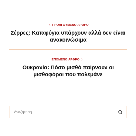
ΠΡΟΗΓΟΎΜΕΝΟ ΆΡΘΡΟ
Σέρρες: Καταφύγια υπάρχουν αλλά δεν είναι
ανακοινώσιμα
ΕΠΌΜΕΝΟ ΆΡΘΡΟ
Ουκρανία: Πόσο μισθό παίρνουν οι
μισθοφόροι που πολεμάνε
S
e
a
S
r
c