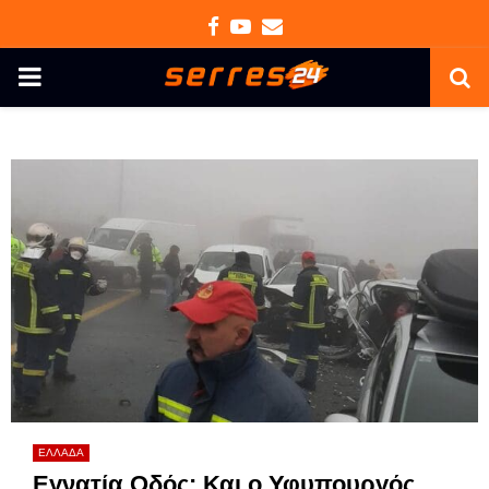
Facebook
Youtube
Email
PRIMARY
MENU
ΕΛΛΑΔΑ
Εγνατία Οδός: Και ο Υφυπουργός