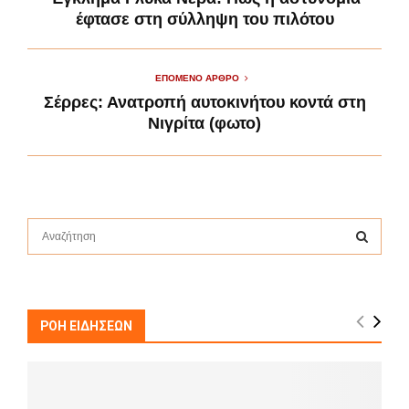
έφτασε στη σύλληψη του πιλότου
ΕΠΌΜΕΝΟ ΆΡΘΡΟ
Σέρρες: Ανατροπή αυτοκινήτου κοντά στη
Νιγρίτα (φωτο)
S
e
a
S
r
c
E
h
ΡΟΗ ΕΙΔΗΣΕΩΝ
f
A
o
r
R
: