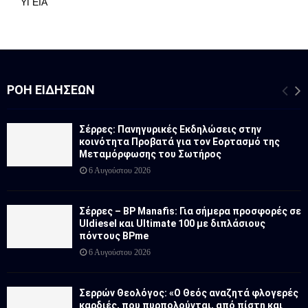
ΥΓΕΙΑ
ΡΟΉ ΕΙΔΉΣΕΩΝ
Σέρρες: Πανηγυρικές Εκδηλώσεις στην
κοινότητα Προβατά για τον Εορτασμό της
Μεταμόρφωσης του Σωτήρος
6 Αυγούστου 2026
Σέρρες – BP Manafis: Για σήμερα προσφορές σε
Uldiesel και Ultimate 100 με διπλάσιους
πόντους BPme
6 Αυγούστου 2026
Σερρών Θεολόγος: «Ο Θεός αναζητά φλογερές
καρδιές, που πυρπολούνται, από πίστη και