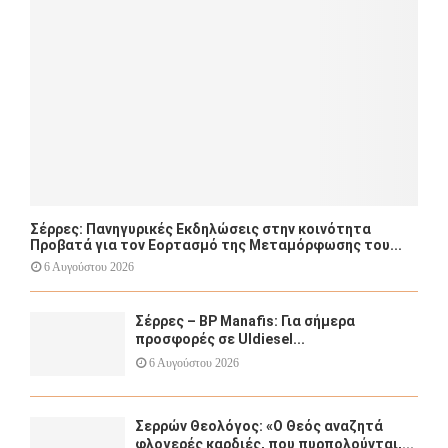
C
H
Σέρρες: Πανηγυρικές Εκδηλώσεις στην κοινότητα
Προβατά για τον Εορτασμό της Μεταμόρφωσης του...
6 Αυγούστου 2026
Σέρρες – BP Manafis: Για σήμερα
προσφορές σε Uldiesel...
6 Αυγούστου 2026
Σερρών Θεολόγος: «Ο Θεός αναζητά
φλογερές καρδιές, που πυρπολούνται,...