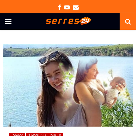
Facebook
Youtube
Email
PRIMARY
MENU
ΕΛΛΑΔΑ
ΣΗΜΑΝΤΙΚΕΣ ΕΙΔΗΣΕΙΣ