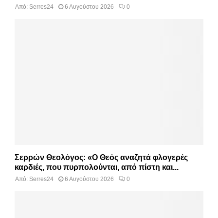
Από:
Serres24
6 Αυγούστου 2026
0
Σερρών Θεολόγος: «Ο Θεός αναζητά φλογερές
καρδιές, που πυρπολούνται, από πίστη και...
Από:
Serres24
6 Αυγούστου 2026
0