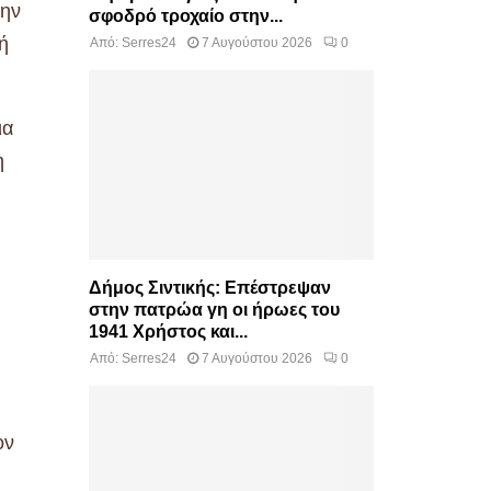
την
σφοδρό τροχαίο στην...
ή
Από:
Serres24
7 Αυγούστου 2026
0
ια
η
Δήμος Σιντικής: Επέστρεψαν
στην πατρώα γη οι ήρωες του
1941 Χρήστος και...
Από:
Serres24
7 Αυγούστου 2026
0
ον