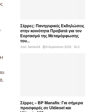
ος
Σέρρες: Πανηγυρικές Εκδηλώσεις
ν
στην κοινότητα Προβατά για τον
Εορτασμό της Μεταμόρφωσης
του...
Από:
Serres24
6 Αυγούστου 2026
0
 Η
ει
ά,
Σέρρες – BP Manafis: Για σήμερα
προσφορές σε Uldiesel και