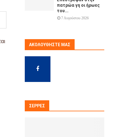
πατρώα γη οι ήρωες
του...
7 Αυγούστου 2026
αι
ΑΚΟΛΟΥΘΉΣΤΕ ΜΑΣ
ΣΈΡΡΕΣ