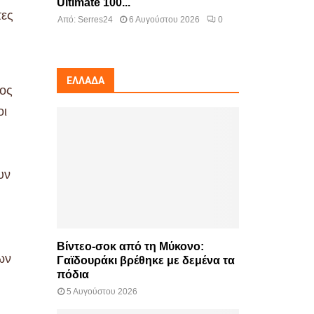
Ultimate 100...
τες
Από:
Serres24
6 Αυγούστου 2026
0
ΕΛΛΆΔΑ
τος
οι
υν
Βίντεο-σοκ από τη Μύκονο:
ων
Γαϊδουράκι βρέθηκε με δεμένα τα
πόδια
5 Αυγούστου 2026