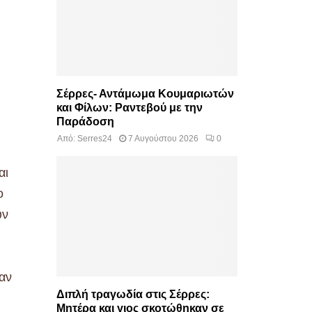
Σέρρες- Αντάμωμα Κουμαριωτών
και Φίλων: Ραντεβού με την
Παράδοση
Από:
Serres24
7 Αυγούστου 2026
0
αι
ο
υν
αν
Διπλή τραγωδία στις Σέρρες:
Μητέρα και γιος σκοτώθηκαν σε