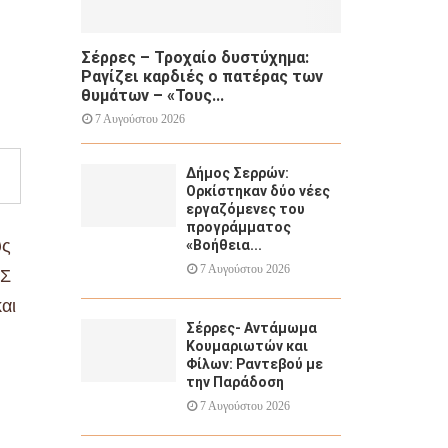
Σέρρες – Τροχαίο δυστύχημα:
Ραγίζει καρδιές ο πατέρας των
θυμάτων – «Τους...
7 Αυγούστου 2026
Δήμος Σερρών:
Ορκίστηκαν δύο νέες
εργαζόμενες του
προγράμματος
ύς
«Βοήθεια...
7 Αυγούστου 2026
ΗΣ
αι
Σέρρες- Αντάμωμα
Κουμαριωτών και
Φίλων: Ραντεβού με
την Παράδοση
7 Αυγούστου 2026