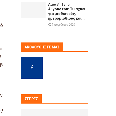
Αμοιβή 15ης
Αυγούστου: Τι ισχύει
για μισθωτούς,
ημερομίσθιους και...
7 Αυγούστου 2026
ιό
ΑΚΟΛΟΥΘΉΣΤΕ ΜΑΣ
οι
ε
ην
εν
ΣΈΡΡΕΣ
ς!