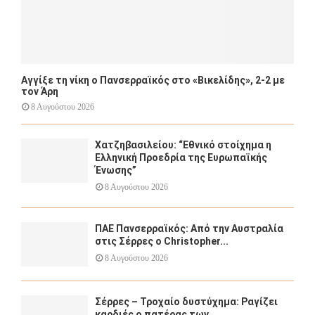
Αγγίξε τη νίκη ο Πανσερραϊκός στο «Βικελίδης», 2-2 με
τον Άρη
8 Αυγούστου 2026
Χατζηβασιλείου: “Εθνικό στοίχημα η
Ελληνική Προεδρία της Ευρωπαϊκής
Ένωσης”
8 Αυγούστου 2026
ΠΑΕ Πανσερραϊκός: Από την Αυστραλία
στις Σέρρες ο Christopher...
8 Αυγούστου 2026
Σέρρες – Τροχαίο δυστύχημα: Ραγίζει
καρδιές ο πατέρας των...