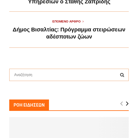
Υπηρεσιών ο Στάθης Ζαπρίδης
ΕΠΌΜΕΝΟ ΆΡΘΡΟ
Δήμος Βισαλτίας: Πρόγραμμα στειρώσεων
αδέσποτων ζώων
S
e
a
S
r
c
E
h
ΡΟΗ ΕΙΔΗΣΕΩΝ
f
A
o
r
R
:
C