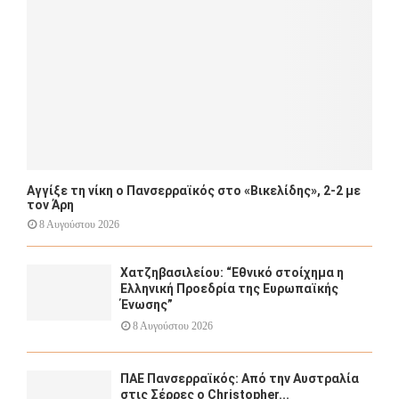
H
Αγγίξε τη νίκη ο Πανσερραϊκός στο «Βικελίδης», 2-2 με
τον Άρη
8 Αυγούστου 2026
Χατζηβασιλείου: “Εθνικό στοίχημα η
Ελληνική Προεδρία της Ευρωπαϊκής
Ένωσης”
8 Αυγούστου 2026
ΠΑΕ Πανσερραϊκός: Από την Αυστραλία
στις Σέρρες ο Christopher...