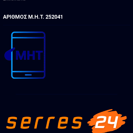
ΑΡΙΘΜΌΣ Μ.Η.Τ. 252041