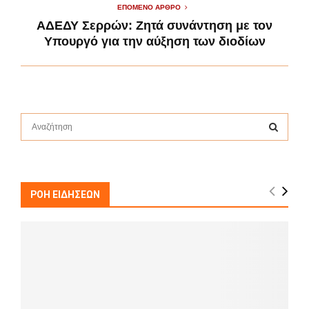
ΕΠΌΜΕΝΟ ΆΡΘΡΟ
ΑΔΕΔΥ Σερρών: Ζητά συνάντηση με τον
Υπουργό για την αύξηση των διοδίων
S
e
a
S
r
c
E
h
ΡΟΗ ΕΙΔΗΣΕΩΝ
f
A
o
r
R
:
C
H