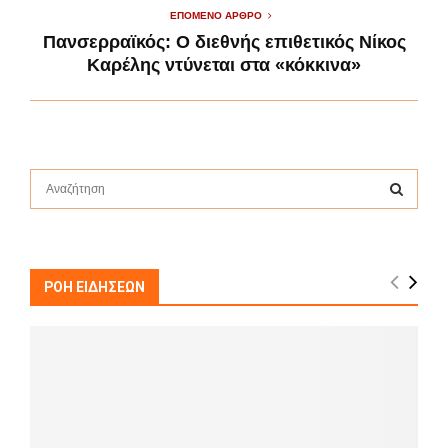
ΕΠΌΜΕΝΟ ΆΡΘΡΟ
Πανσερραϊκός: Ο διεθνής επιθετικός Νίκος
Καρέλης ντύνεται στα «κόκκινα»
S
e
a
S
r
c
E
h
ΡΟΗ ΕΙΔΗΣΕΩΝ
f
A
o
r
R
:
C
H