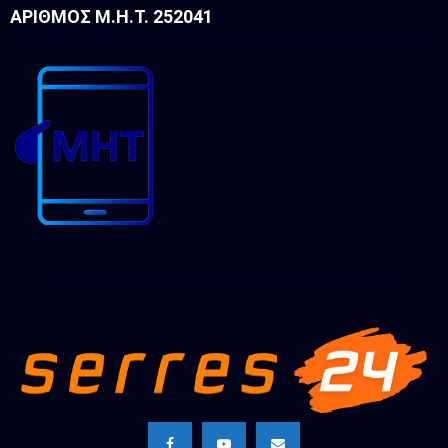
ΑΡΙΘΜΌΣ Μ.Η.Τ. 252041