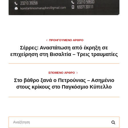
ΠΡΟΗΓΟΎΜΕΝΟ ΆΡΘΡΟ
Σέρρες: Αναστάτωση από έκρηξη σε
επιχείρηση στη Βισαλτία – Τρεις τραυματίες
ΕΠΌΜΕΝΟ ΆΡΘΡΟ
Στο βάθρο ξανά ο Πετρούνιας – Ασημένιο
στους κρίκους στο Παγκόσμιο Κύπελλο
S
e