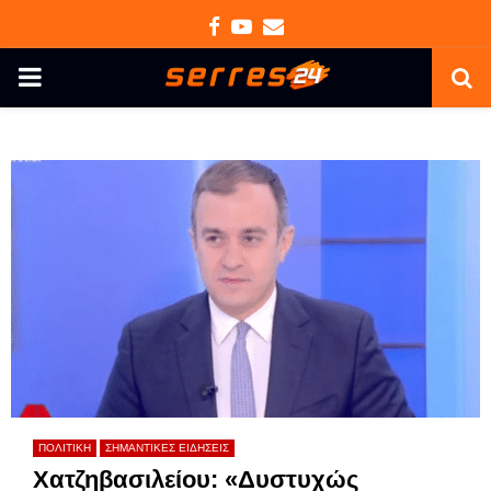
Facebook
Youtube
Email
PRIMARY
MENU
ΠΟΛΙΤΙΚΗ
ΣΗΜΑΝΤΙΚΕΣ ΕΙΔΗΣΕΙΣ
Χατζηβασιλείου: «Δυστυχώς