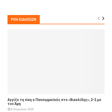
a
S
r
c
E
h
ΡΟΗ ΕΙΔΗΣΕΩΝ
f
A
o
r
R
:
C
H
Αγγίξε τη νίκη ο Πανσερραϊκός στο «Βικελίδης», 2-2 με
τον Άρη
8 Αυγούστου 2026