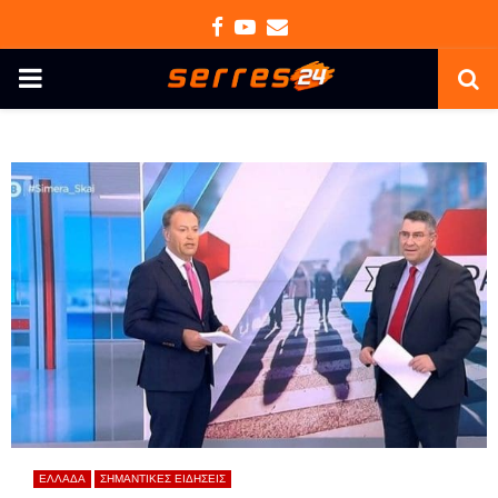
Facebook
Youtube
Email
PRIMARY
MENU
ΕΛΛΑΔΑ
ΣΗΜΑΝΤΙΚΕΣ ΕΙΔΗΣΕΙΣ