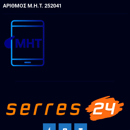
ΑΡΙΘΜΌΣ Μ.Η.Τ. 252041