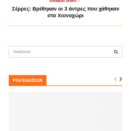
ΕΠΌΜΕΝΟ ΆΡΘΡΟ
Σέρρες: Βρέθηκαν οι 3 άντρες που χάθηκαν
στο Χιονοχώρι
S
e
a
S
r
c
E
h
ΡΟΗ ΕΙΔΗΣΕΩΝ
f
A
o
r
R
:
C
H