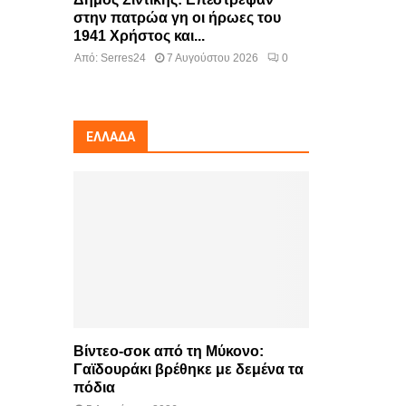
στην πατρώα γη οι ήρωες του
1941 Χρήστος και...
Από:
Serres24
7 Αυγούστου 2026
0
ΕΛΛΆΔΑ
Βίντεο-σοκ από τη Μύκονο:
Γαϊδουράκι βρέθηκε με δεμένα τα
πόδια